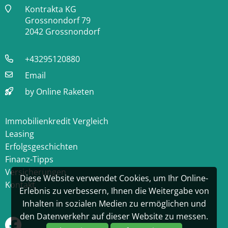
Kontrakta KG
Grossnondorf 79
2042 Grossnondorf
+43295120880
Email
by Online Raketen
Immobilienkredit Vergleich
Leasing
Erfolgsgeschichten
Finanz-Tipps
Versicherungen
Diese Website verwendet Cookies, um Ihr Online-
Kontakt
Erlebnis zu verbessern, Ihnen die Weitergabe von
Inhalten in sozialen Medien zu ermöglichen und
den Datenverkehr auf dieser Website zu messen.