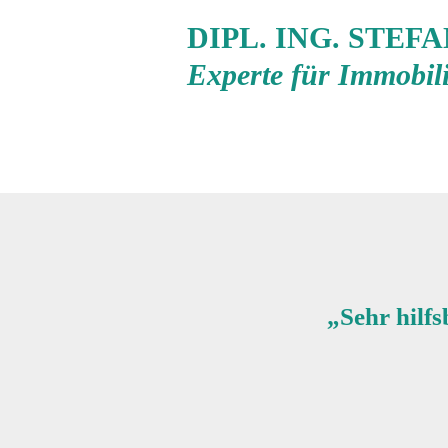
DIPL. ING. STE
Experte für Immobil
sondern
„Sehr hilfs
ur