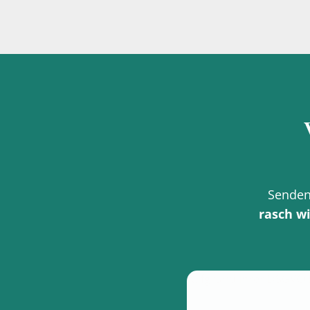
Senden
rasch w
Aufgrund Ihrer DSGVO Ei