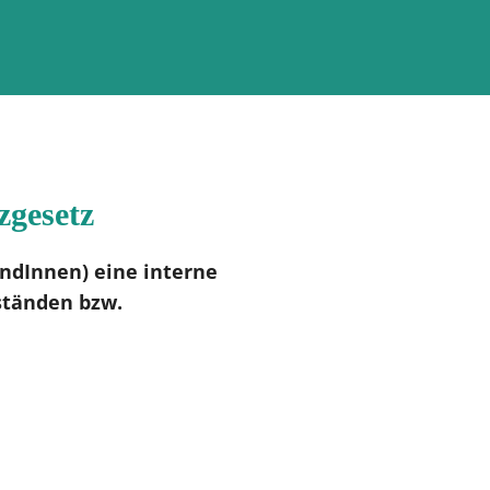
zgesetz
undInnen) eine interne
ständen bzw.