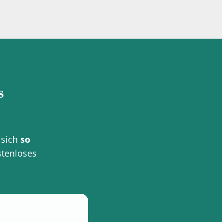
s
 sich
so
stenloses